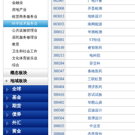
002967
广电计量
·金融业
003008
开普检测
·房地产业
003013
地铁设计
·租赁商务服务业
·科学技术服务业
003035
南网能源
·公共设施管理业
300012
华测检测
·居民服务修理业
300081
ST恒信
·教育
300149
睿智医药
·卫生和社会工作
300215
电科院
·文化体育娱乐业
300284
苏交科
·综合
300347
泰格医药
概念板块
300384
三联虹普
地域板块
300404
博济医药
全球
300416
苏试试验
基金
300492
华图山鼎
期货
300500
启迪设计
债券
300564
筑博设计
外汇
300635
中达安
黄金
300668
杰恩股份