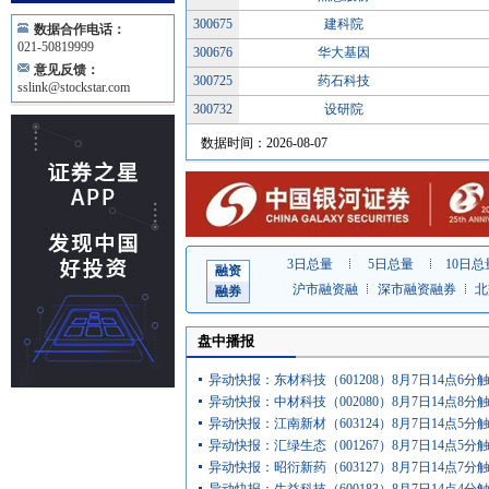
300675
建科院
数据合作电话：
021-50819999
300676
华大基因
意见反馈：
300725
药石科技
sslink@stockstar.com
300732
设研院
数据时间：2026-08-07
3日总量
5日总量
10日总
融资
沪市融资融
深市融资融券
北
融券
券
盘中播报
异动快报：东材科技（601208）8月7日14点6分
异动快报：中材科技（002080）8月7日14点8分
异动快报：江南新材（603124）8月7日14点5分
异动快报：汇绿生态（001267）8月7日14点5分
异动快报：昭衍新药（603127）8月7日14点7分