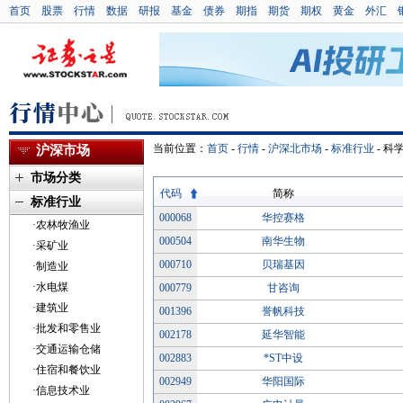
首页
股票
行情
数据
研报
基金
债券
期指
期货
期权
黄金
外汇
当前位置：
首页
-
行情
-
沪深北市场
-
标准行业
-
科
沪深市场
市场分类
代码
简称
标准行业
000068
华控赛格
·农林牧渔业
000504
南华生物
·采矿业
000710
贝瑞基因
·制造业
·水电煤
000779
甘咨询
·建筑业
001396
誉帆科技
·批发和零售业
002178
延华智能
·交通运输仓储
002883
*ST中设
·住宿和餐饮业
002949
华阳国际
·信息技术业