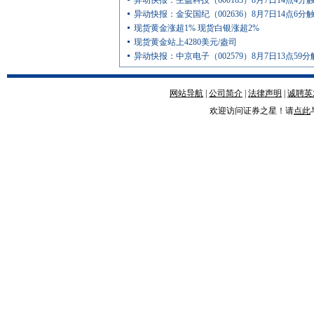
异动快报：生益科技（600183）8月7日14点4分
异动快报：金安国纪（002636）8月7日14点6分
现货黄金涨超1% 现货白银涨超2%
现货黄金站上4280美元/盎司
异动快报：中京电子（002579）8月7日13点59
网站导航
|
公司简介
|
法律声明
|
诚聘英
欢迎访问证券之星！请
点此